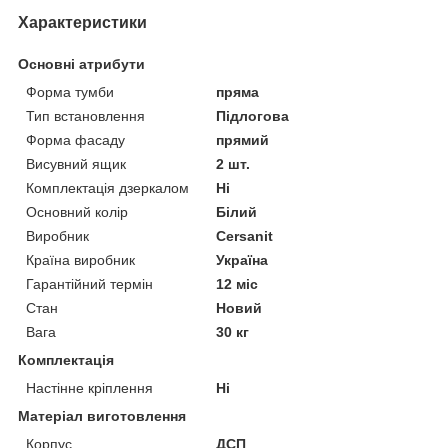
Характеристики
Основні атрибути
Форма тумби
пряма
Тип встановлення
Підлогова
Форма фасаду
прямий
Висувний ящик
2 шт.
Комплектація дзеркалом
Ні
Основний колір
Білий
Виробник
Cersanit
Країна виробник
Україна
Гарантійний термін
12 міс
Стан
Новий
Вага
30 кг
Комплектація
Настінне кріплення
Ні
Матеріал виготовлення
Корпус
ДСП