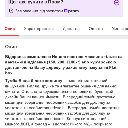
Що таке купити з Пром?
Замовлення під захистом
Опис
Характеристики
Доставка
Оплата
Умови п
Опис
Відправка замовлення Новою поштою можлива тільки на
вантажні відділення (150, 200, 1100кг) або кур’єрською
доставкою на Вашу адресу, у захисному пакуванні Flat-
box.
Тумба Вісла білого кольору
– має мінімалістичний
вишуканий вигляд, зручне та елегантне рішення для ванної
кімнати. Стильно та функціонально доповнить будь-який
дизайн Вашої ванної кімнати. В середині тумби достатньо
місця для зберігання необхідних засобів для догляду за
чистотою та особистою гігієною. В середині тумби достатньо
місця для зберігання необхідних засобів для догляду за
чистотою та особистою гігієною. Корпус виготовлений із
міцного ДСП, а фасад – із вологостійкого МДФ покритого