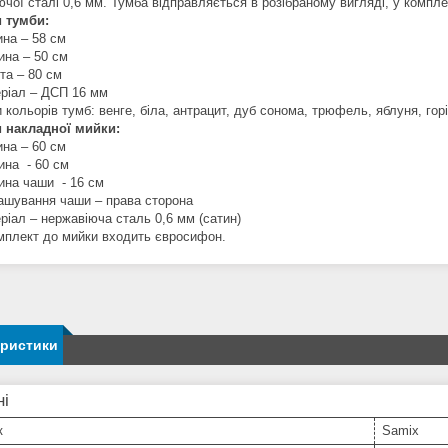
чої сталі 0,6 мм. Тумба відправляється в розібраному вигляді, у комплек
 тумби:
на – 58 см
на – 50 см
а – 80 см
іал – ДСП 16 мм
 кольорів тумб: венге, біла, антрацит, дуб сонома, трюфель, яблуня, гор
 накладної мийки:
на – 60 см
на - 60 см
на чаши - 16 см
шування чаши – права сторона
іал – нержавіюча сталь 0,6 мм (сатин)
плект до мийки входить євросифон.
еристики
ні
к
Samix