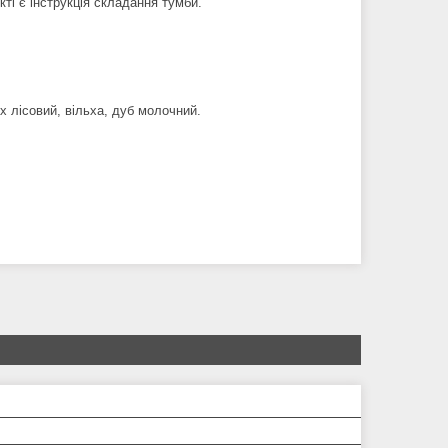
ті є інструкція складання тумби.
іх лісовий, вільха, дуб молочний.