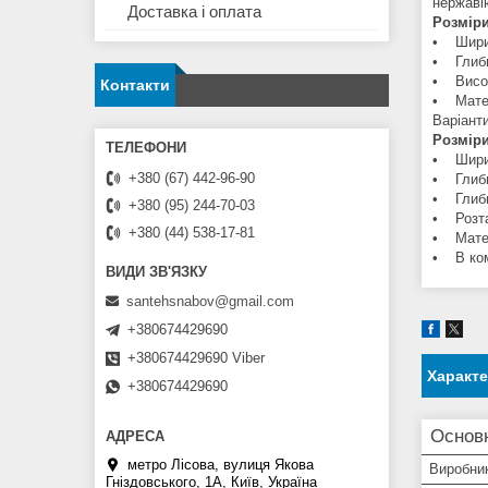
нержавію
Доставка і оплата
Розміри
• Шири
• Глиби
• Висот
Контакти
• Матер
Варіанти
Розміри
• Шири
+380 (67) 442-96-90
• Глиби
• Глиби
+380 (95) 244-70-03
• Розта
+380 (44) 538-17-81
• Матер
• В ком
santehsnabov@gmail.com
+380674429690
+380674429690 Viber
Характ
+380674429690
Основ
метро Лісова, вулиця Якова
Виробни
Гніздовського, 1А, Київ, Україна