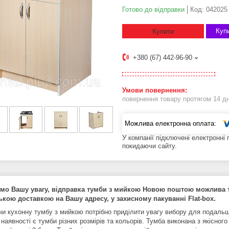
Готово до відправки
Код:
042025
Купи
Купити
+380 (67) 442-96-90
повернення товару протягом 14 д
У компанії підключені електронні
покидаючи сайту.
мо Вашу увагу, відправка тумби з мийкою Новою поштою можлива тіль
ькою доставкою на Вашу адресу, у захисному пакуванні Flat-box.
и кухонну тумбу з мийкою потрібно приділити увагу вибору для подальшо
 наявності є тумби різних розмірів та кольорів. Тумба виконана з якісно