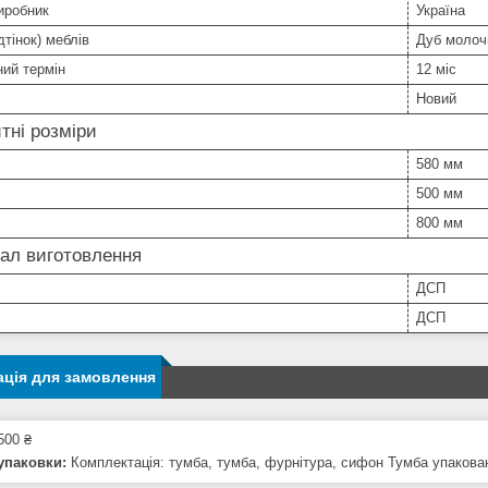
иробник
Україна
дтінок) меблів
Дуб молоч
ний термін
12 міс
Новий
тні розміри
580 мм
500 мм
800 мм
ал виготовлення
ДСП
ДСП
ція для замовлення
500 ₴
упаковки:
Комплектація: тумба, тумба, фурнітура, сифон Тумба упакован