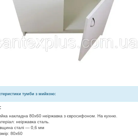
ктеристики тумби з мийкою:
:
йка накладна 80х60 неіржавка з євросифоном. На кухню.
теріал: неіржавка сталь.
вщина сталі — 0,6 мм
змір: 80х60