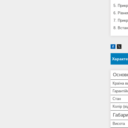
5. Прик
6. Рівн
7. Прик
8. Вста
Характ
Основ
Країна в
Гарантій
Стан
Колір (ві
Габари
Висота