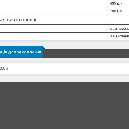
495 мм
780 мм
ал виготовлення
ламінован
ламінован
ція для замовлення
600 ₴