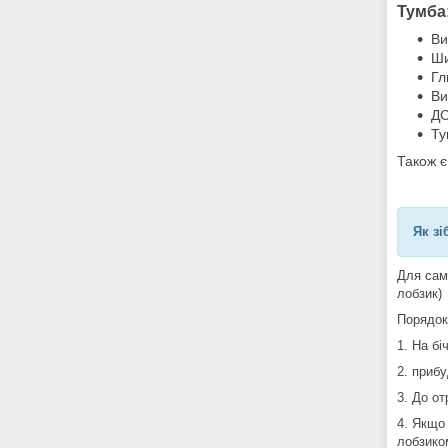
Тумба
Ви
Ши
Гл
Ви
ДС
Ту
Також є
Як зі
Для сам
лобзик)
Порядок
1. На бі
2. прибу
3. До о
4. Якщо
лобзико