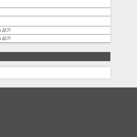
а ДСП
а ДСП