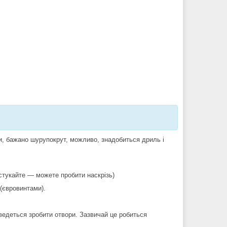
и, бажано шурупокрут, можливо, знадобиться дриль і
е стукайте — можете пробити наскрізь)
 (євровинтами).
оведеться зробити отвори. Зазвичай це робиться