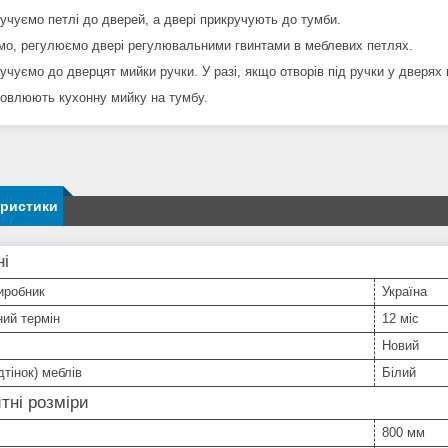
ручуємо петлі до дверей, а двері прикручують до тумби.
емо, регулюємо двері регулювальними гвинтами в меблевих петлях.
ручуємо до дверцят мийки ручки. У разі, якщо отворів під ручки у дверях
новлюють кухонну мийку на тумбу.
еристики
ні
иробник
Україна
ний термін
12 міс
Новий
дтінок) меблів
Білий
тні розміри
800 мм