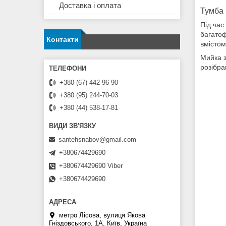
Доставка і оплата
Тумба 
Під час
багатоф
Контакти
вмістом
Мийка з
розібра
+380 (67) 442-96-90
+380 (95) 244-70-03
+380 (44) 538-17-81
santehsnabov@gmail.com
+380674429690
+380674429690 Viber
+380674429690
метро Лісова, вулиця Якова
Гніздовського, 1А, Київ, Україна