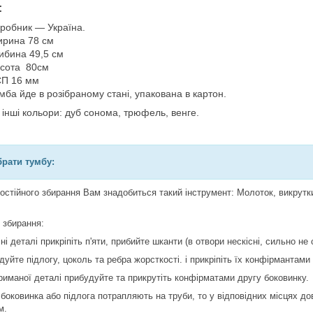
:
робник — Україна.
рина 78 см
ибина 49,5 см
сота 80см
П 16 мм
мба йде в розібраному стані, упакована в картон.
 інші кольори: дуб сонома, трюфель, венге.
брати тумбу:
остійного збирання Вам знадобиться такий інструмент: Молоток, викрутк
 збирання:
чні деталі прикріпіть п'яти, прибийте шканти (в отвори нескісні, сильно н
дуйте підлогу, цоколь та ребра жорсткості. і прикріпіть їх конфірмантами
триманої деталі прибудуйте та прикрутіть конфірматами другу боковинку.
 боковинка або підлога потрапляють на труби, то у відповідних місцях д
м.