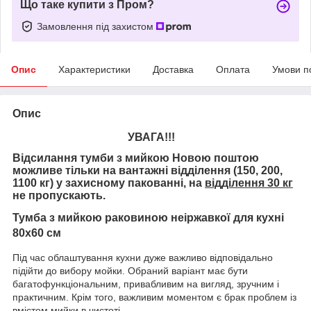
Що таке купити з Пром?
Замовлення під захистом
Опис
Характеристики
Доставка
Оплата
Умови п
Опис
УВАГА!!!
Відсилання тумби з мийкою Новою поштою
можливе тільки на вантажні відділення (150, 200,
1100 кг) у захисному пакованні, на
відділення 30 кг
не пропускають.
Тумба з мийкою раковиною неіржавкої для кухні
80х60 см
Під час облаштування кухни дуже важливо відповідально
підійти до вибору мойки. Обраний варіант має бути
багатофункціональним, привабливим на вигляд, зручним і
практичним. Крім того, важливим моментом є брак проблем із
вмістом мийки в чистоті.