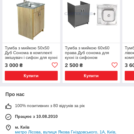
Тумба з мийкою 50х50
Тумба з мийкою 60х60
Тумб
Дуб Сонома в комплекті
права Дуб сонома для
ліво
змішувач і сифон для кухні
кухні із сифоном
комп
сифо
3 000
2 500
3 6
₴
₴
Купити
Купити
Про нас
100% позитивних з 80 відгуків за рік
Працює з 10.08.2010
м. Київ
метро Лісова, вулиця Якова Гніздовського, 1А, Київ,