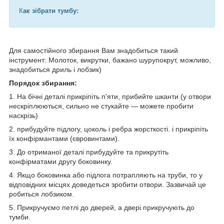
К
ак зібрати тумбу:
Для самостійного збирання Вам знадобиться такий
інструмент: Молоток, викрутки, бажано шурупокрут, можливо,
знадобиться дриль і лобзик)
Порядок збирання:
1. На бічні деталі прикріпіть п'яти, прибийте шканти (у отвори
нескріплюються, сильно не стукайте — можете пробити
наскрізь)
2. прибудуйте підлогу, цоколь і ребра жорсткості. і прикріпіть
їх конфірмантами (євровинтами).
3. До отриманої деталі прибудуйте та прикрутіть
конфірматами другу боковинку.
4. Якщо боковинка або підлога потрапляють на труби, то у
відповідних місцях доведеться зробити отвори. Зазвичай це
робиться лобзиком.
5. Прикручуємо петлі до дверей, а двері прикручують до
тумби.