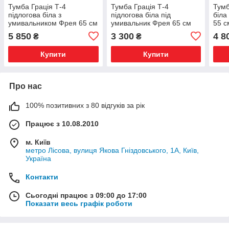
Тумба Грація Т-4
Тумба Грація Т-4
Тумб
підлогова біла з
підлогова біла під
біла
умивальником Фрея 65 см
умивальник Фрея 65 см
55 с
5 850
3 300
4 8
₴
₴
Купити
Купити
Про нас
100% позитивних з 80 відгуків за рік
Працює з 10.08.2010
м. Київ
метро Лісова, вулиця Якова Гніздовського, 1А, Київ,
Україна
Контакти
Сьогодні працює з 09:00 до 17:00
Показати весь графік роботи