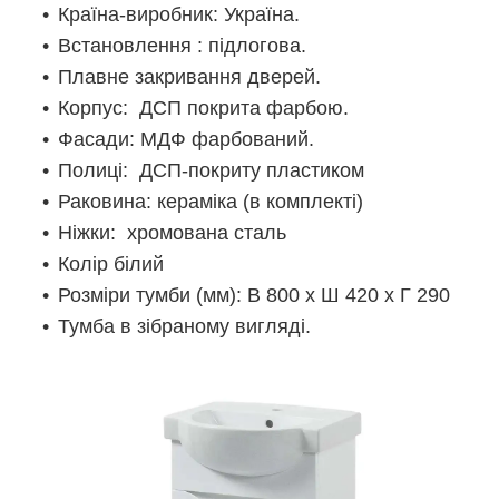
Країна-виробник
:
Україна
.
Встановлення
:
підлогова
.
Плавне закривання дверей
.
Корпус
:
ДСП покрита фарбою
.
Фасад
и:
МДФ фарбований
.
Полиці
:
ДСП-покриту пластиком
Раковина
:
кераміка
(в комплекті)
Ніжки
:
хромована сталь
Колір білий
Розміри тумби
(мм)
:
В
800 х Ш
42
0 х Г
290
Тумба в зібраному вигляді.