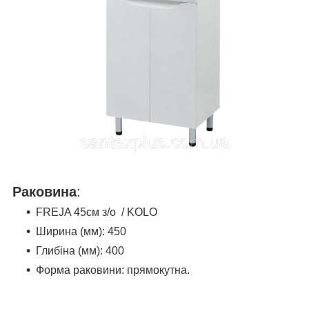
Раковина
:
FREJA 45см з/о / KOLO
Ширина (мм):
450
Гл
и
біна (мм):
400
Форма раковин
и
:
прямо
кутна.