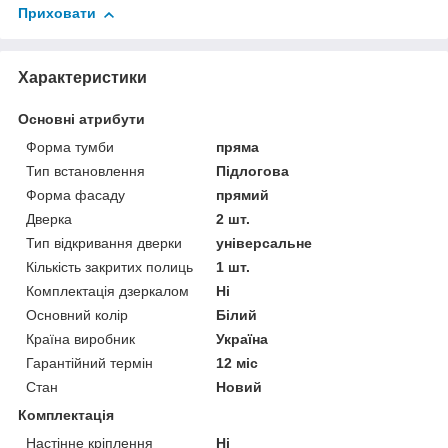
Приховати
Характеристики
Основні атрибути
Форма тумби
пряма
Тип встановлення
Підлогова
Форма фасаду
прямий
Дверка
2 шт.
Тип відкривання дверки
універсальне
Кількість закритих полиць
1 шт.
Комплектація дзеркалом
Ні
Основний колір
Білий
Країна виробник
Україна
Гарантійний термін
12 міс
Стан
Новий
Комплектація
Настінне кріплення
Ні