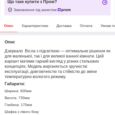
Що таке купити з Пром?
Замовлення під захистом
Опис
Характеристики
Доставка
Оплата
Умови п
Опис
Дзеркало Вісла з підсвіткою — оптимальне рішення як
для маленької, так і для великої ванної кімнати. Цей
варіант матиме гарний вигляд у різних стильових
концепціях. Модель вирізняється зручністю
експлуатації, довговічністю та стійкістю до зміни
температурно-вологого режиму.
Габарити:
Ширина: 600мм
Висота: 730мм
Глибина: 170мм
Шафка з лівого боку.