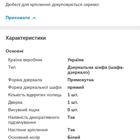
Дюбелі для кріплення докуповуються окремо.
Приховати
Характеристики
Основні
Країна виробник
Україна
Тип
Дзеркальна шафа (шафа-
дзеркало)
Форма дзеркала
Прямокутна
Форма дзеркальної шафи
прямий
Кількість відкритих полиць
1 шт.
Дверка
1 шт.
Висувний ящик
0 шт.
Наявність декоративного
Так
підсвічування
Настінне кріплення
Так
Основний колір
Білий