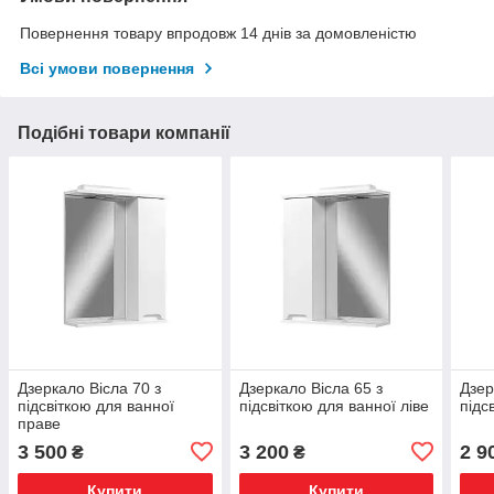
Повернення товару впродовж 14 днів за домовленістю
Всі умови повернення
Подібні товари компанії
Дзеркало Вісла 70 з
Дзеркало Вісла 65 з
Дзер
підсвіткою для ванної
підсвіткою для ванної ліве
підс
праве
3 500
3 200
2 9
₴
₴
Купити
Купити