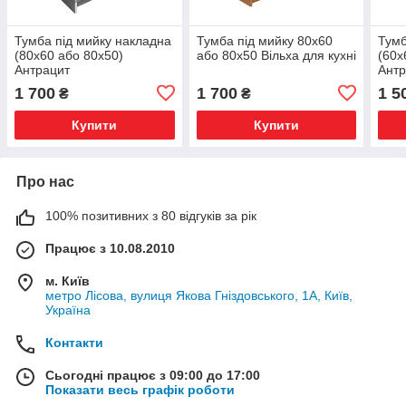
Тумба під мийку накладна
Тумба під мийку 80х60
Тумб
(80х60 або 80х50)
або 80х50 Вільха для кухні
(60х
Антрацит
Антр
1 700
1 700
1 5
₴
₴
Купити
Купити
Про нас
100% позитивних з 80 відгуків за рік
Працює з 10.08.2010
м. Київ
метро Лісова, вулиця Якова Гніздовського, 1А, Київ,
Україна
Контакти
Сьогодні працює з 09:00 до 17:00
Показати весь графік роботи