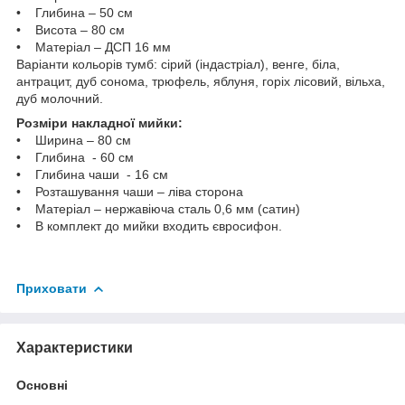
• Глибина – 50 см
• Висота – 80 см
• Матеріал – ДСП 16 мм
Варіанти кольорів тумб: сірий (індастріал), венге, біла,
антрацит, дуб сонома, трюфель, яблуня, горіх лісовий, вільха,
дуб молочний.
Розміри накладної мийки:
• Ширина – 80 см
• Глибина - 60 см
• Глибина чаши - 16 см
• Розташування чаши – ліва сторона
• Матеріал – нержавіюча сталь 0,6 мм (сатин)
• В комплект до мийки входить євросифон.
Приховати
Характеристики
Основні