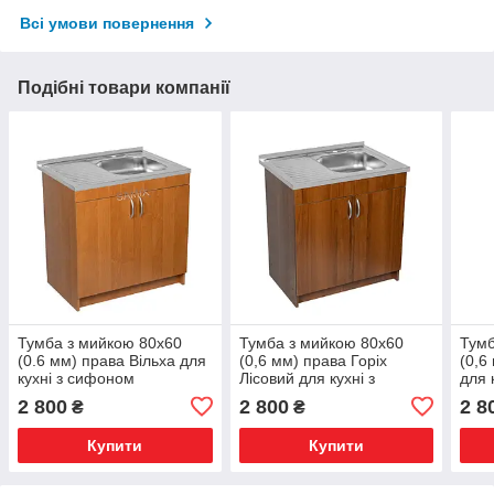
Всі умови повернення
Подібні товари компанії
Тумба з мийкою 80х60
Тумба з мийкою 80х60
Тумб
(0.6 мм) права Вільха для
(0,6 мм) права Горіх
(0,6
кухні з сифоном
Лісовий для кухні з
для 
сифоном
2 800
2 800
2 8
₴
₴
Купити
Купити